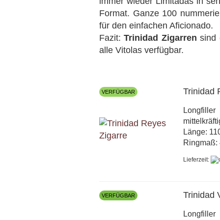
immer wieder Limitadas in seh
Format. Ganze 100 nummerierte
für den einfachen Aficionado.
Fazit:
Trinidad Zigarren
sind 
alle Vitolas verfügbar.
Trinidad
VERFÜGBAR
Longfiller
mittelkräft
Länge: 1
Ringmaß: 
Lieferzeit:
Trinidad 
VERFÜGBAR
Longfiller