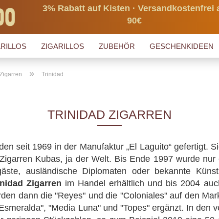
3% Rabatt auf Kisten · Versandkostenfrei 
90€
RILLOS
ZIGARILLOS
ZUBEHÖR
GESCHENKIDEEN
»
Zigarren
Trinidad
TRINIDAD ZIGARREN
en seit 1969 in der Manufaktur „El Laguito“ gefertigt.
 Zigarren Kubas, ja der Welt. Bis Ende 1997 wurde nur 
gäste, ausländische Diplomaten oder bekannte Künstl
inidad Zigarren
im Handel erhältlich und bis 2004 auc
rden dann die "Reyes" und die "Coloniales" auf den Mar
"Esmeralda", "Media Luna" und "Topes" ergänzt. In den