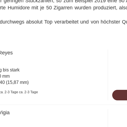
r geringen Stückzahlen, so zum Beispiel 2019 eine 50
 Humidore mit je 50 Zigarren wurden produziert, also qu
durchwegs absolut Top verarbeitet und von höchster Qua
 Reyes
ig bis stark
10 mm
40 (15,87 mm)
ca. 2-3 Tage
Vigia