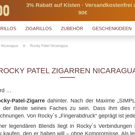
3% Rabatt auf Kisten · Versandkostenfrei 
90€
RILLOS
ZIGARILLOS
ZUBEHÖR
GESCHENKIDEEN
»
s Nicaragua
Rocky Patel Nicaragua
ROCKY PATEL ZIGARREN NICARAGU
ird …
cky-Patel-Zigarre
dahinter. Nach der Maxime „SIMP
, der Beste seines Faches zu sein. Dass ihm dies re
chnungen. Von Rocky´s „Fingerabdruck“ geprägt ist jede 
ner legendären Blends liegt in Rocky´s Verbindungen 
kaufen, den er haben will – ohne Kompromisse. Als lei