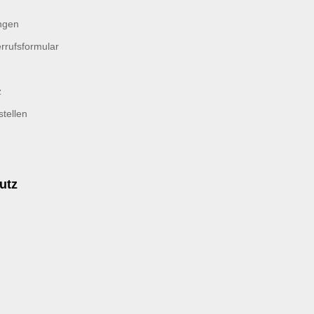
ngen
rrufsformular
z
tellen
utz