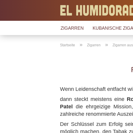
ZIGARREN
KUBANISCHE ZIGA
»
»
Startseite
Zigarren
Zigarren au
Wenn Leidenschaft entfacht w
dann steckt meistens eine
Ro
Patel
die ehrgeizige Mission
zahlreiche renommierte Auszei
Der Schlüssel zum Erfolg sei
möglich machen, den Tabak zu 