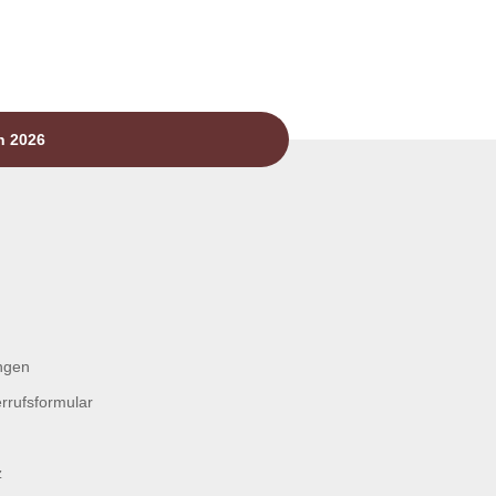
n 2026
ngen
rrufsformular
z