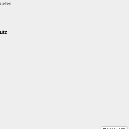
tellen
utz