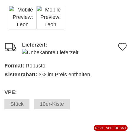
Lieferzeit:
A
d
M
Format:
Robusto
Kistenrabatt:
3% im Preis enthalten
VPE:
Stück
10er-Kiste
NICHT VERFÜGBAR