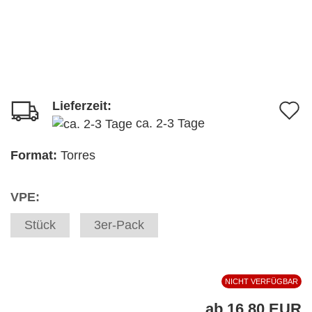
Lieferzeit:
A
ca. 2-3 Tage
d
M
Format:
Torres
VPE:
Stück
3er-Pack
NICHT VERFÜGBAR
ab 16,80 EUR