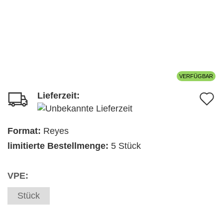
VERFÜGBAR
Lieferzeit:
A
d
M
Format:
Reyes
limitierte Bestellmenge:
5 Stück
VPE:
Stück