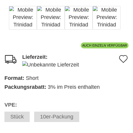
AUCH EINZELN VERFÜGBAR
Lieferzeit:
A
d
M
Format:
Short
Packungsrabatt:
3% im Preis enthalten
VPE:
Stück
10er-Packung