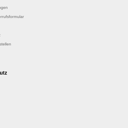
ngen
rrufsformular
z
tellen
utz