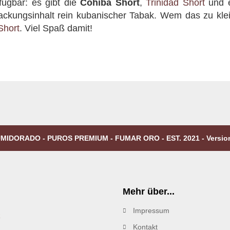
ügbar: es gibt die
Cohiba Short
,
Trinidad Short
und 
ackungsinhalt rein kubanischer Tabak. Wem das zu klein
Short
. Viel Spaß damit!
MIDORADO - PUROS PREMIUM - FUMAR ORO - EST. 2021 - Versio
Mehr über...
Impressum
R
Kontakt