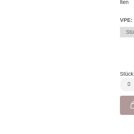
lten
VPE:
Stü
Stück
Stück