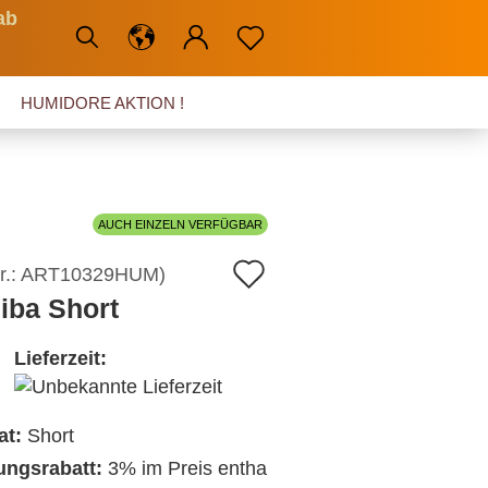
ab
HUMIDORE AKTION !
AUCH EINZELN VERFÜGBAR
Auf
r.:
ART10329HUM
)
iba Short
den
Merkzettel
Lieferzeit:
at:
Short
ngsrabatt:
3% im Preis entha