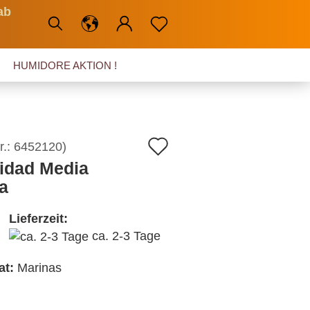
ab
HUMIDORE AKTION !
Auf
r.:
6452120
)
nidad Media
den
a
Merkzettel
Lieferzeit:
ca. 2-3 Tage
at:
Marinas