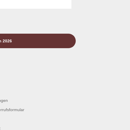
n 2026
ngen
rrufsformular
z