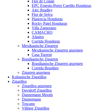
Flor de Copán
EPC Ernesto-Perez Carrillo Honduras
Alec Bradley
Flor de Selva
Plasencia Honduras
Rocky Patel Honduras
Villa Zamorano
CAMACHO
Aliados
Corrida Honduras
Mexikanische Zigarren
Mexikanische Zigarren anzeigen
Casa Turrent
Brasilianische Zigarren
Brasilianische Zigarren anzeigen
Corrida Brasilien
Zigarren anzeigen
Kubanische Zigarillos
Zigarillos
Zigarillos anzeigen
Davidoff Zigarillos
Dannemann Moods
Dannemann
Toscano
Villiger Zigarillos