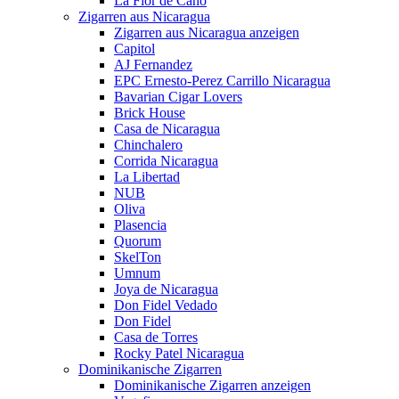
La Flor de Cano
Zigarren aus Nicaragua
Zigarren aus Nicaragua anzeigen
Capitol
AJ Fernandez
EPC Ernesto-Perez Carrillo Nicaragua
Bavarian Cigar Lovers
Brick House
Casa de Nicaragua
Chinchalero
Corrida Nicaragua
La Libertad
NUB
Oliva
Plasencia
Quorum
SkelTon
Umnum
Joya de Nicaragua
Don Fidel Vedado
Don Fidel
Casa de Torres
Rocky Patel Nicaragua
Dominikanische Zigarren
Dominikanische Zigarren anzeigen