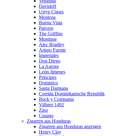
Vegafina
Davidoff
Urtyp Cigars
Montosa
Buena Vista
Parcero
The Griffins
Mustique
Alec Bradley
Arturo Fuente
Imperiales
Don Diego
La Aurora
León Jimenes
Principes
Dominico
Santa Damiana
Corrida Dominikanische Republik
Bock y Compania
Villiger 1492
Zino
Cusano
Zigarren aus Honduras
Zigarren aus Honduras anzeigen
Henry Clay