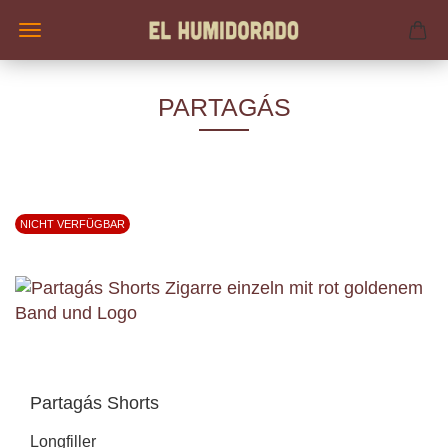
PARTAGÁS
NICHT VERFÜGBAR
Partagás Shorts
Longfiller