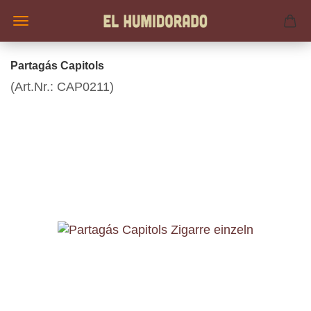
Partagás Capitols
(Art.Nr.:
CAP0211
)