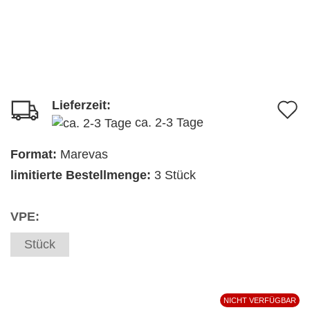
Lieferzeit:
A
ca. 2-3 Tage
d
M
Format:
Marevas
limitierte Bestellmenge:
3 Stück
VPE:
Stück
NICHT VERFÜGBAR