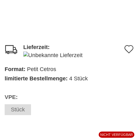
Lieferzeit:
A
d
M
Format:
Petit Cetros
limitierte Bestellmenge:
4 Stück
VPE:
Stück
NICHT VERFÜGBAR