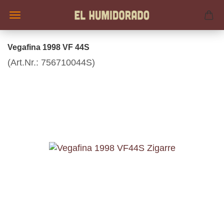
Vegafina 1998 VF 44S
(Art.Nr.:
756710044S
)