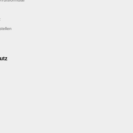
rrufsformular
z
tellen
utz