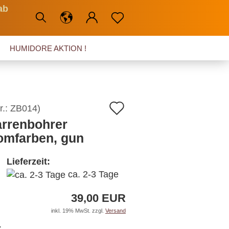
ab
HUMIDORE AKTION !
Auf
r.:
ZB014
)
arrenbohrer
den
omfarben, gun
Merkzettel
Lieferzeit:
ca. 2-3 Tage
39,00 EUR
inkl. 19% MwSt. zzgl.
Versand
: