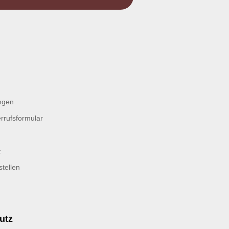
ngen
rrufsformular
z
tellen
utz