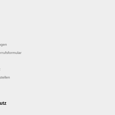
ngen
rrufsformular
z
tellen
utz