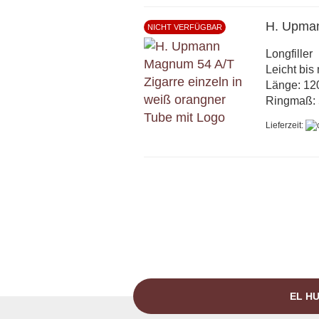
H. Upma
NICHT VERFÜGBAR
Longfiller
Leicht bis 
Länge: 1
Ringmaß: 
Lieferzeit:
EL HU