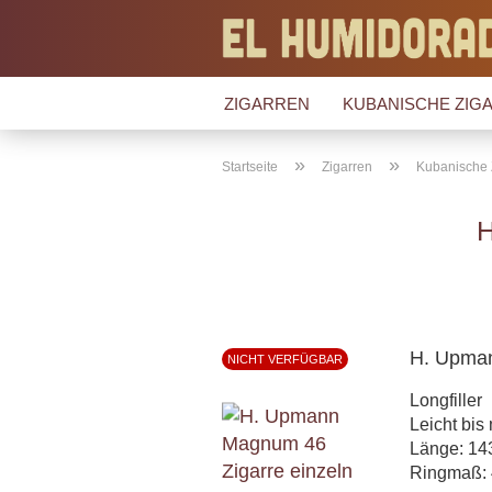
ZIGARREN
KUBANISCHE ZIGA
»
»
Startseite
Zigarren
Kubanische 
H. Upma
NICHT VERFÜGBAR
Longfiller
Leicht bis 
Länge: 1
Ringmaß: 