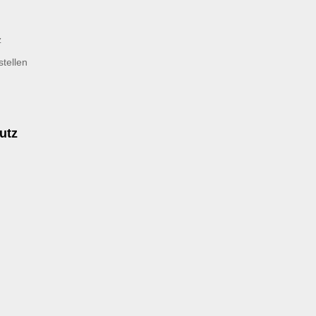
z
tellen
utz