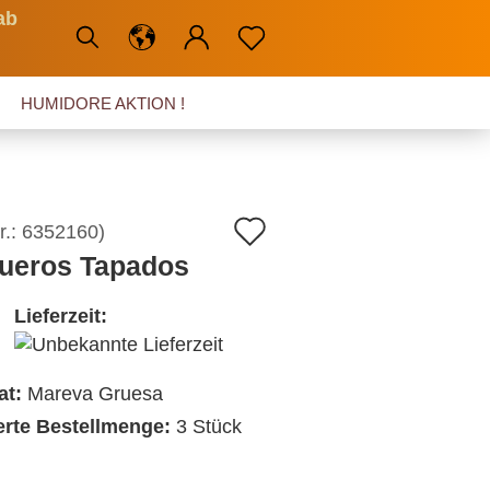
ab
HUMIDORE AKTION !
Auf
r.:
6352160
)
ueros Tapados
den
Merkzettel
Lieferzeit:
at:
Mareva Gruesa
ierte Bestellmenge:
3 Stück