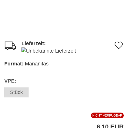
Lieferzeit:
A
d
M
Format:
Mananitas
VPE:
Stück
NICHT VERFÜGBAR
6,10 EUR