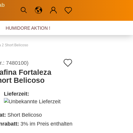
ab
HUMIDORE AKTION !
a 2 Short Belicoso
Auf
r.:
7480100
)
afina Fortaleza
den
hort Belicoso
Merkzettel
Lieferzeit:
at:
Short Belicoso
nrabatt:
3% im Preis enthalten