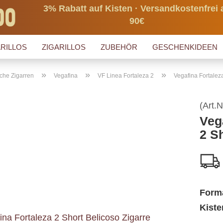
3% Rabatt auf Kisten · Versandkostenfrei 
90€
RILLOS
ZIGARILLOS
ZUBEHÖR
GESCHENKIDEEN
»
»
»
che Zigarren
Vegafina
VF Linea Fortaleza 2
Vegafina Fortalez
(Art.N
Veg
2 S
Form
Kiste