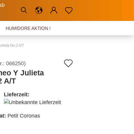
ab
HUMIDORE AKTION !
lieta No.2 A/T
Auf
r.:
066250
)
eo Y Julieta
den
2 A/T
Merkzettel
Lieferzeit:
at:
Petit Coronas