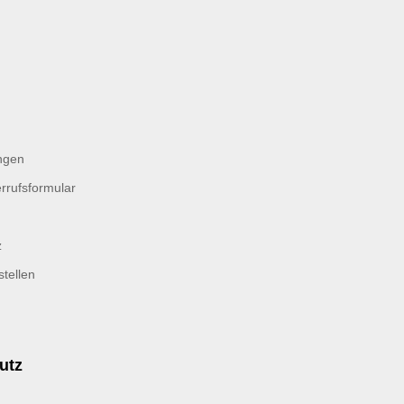
ngen
rrufsformular
z
tellen
utz