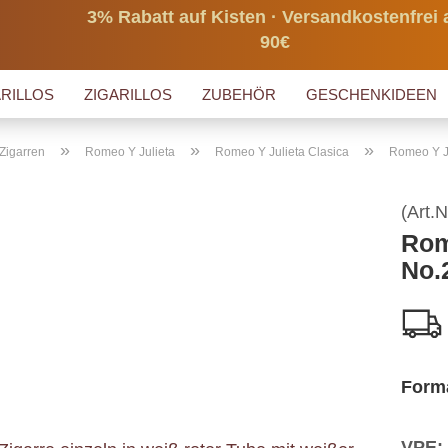
3% Rabatt auf Kisten · Versandkostenfrei 
90€
RILLOS
ZIGARILLOS
ZUBEHÖR
GESCHENKIDEEN
»
»
»
Zigarren
Romeo Y Julieta
Romeo Y Julieta Clasica
Romeo Y Ju
(Art.N
Rom
No.
Form
VPE: