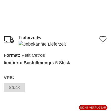
Lieferzeit*:
A
d
M
Format:
Petit Cetros
limitierte Bestellmenge:
5 Stück
VPE:
Stück
NICHT VERFÜGBAR