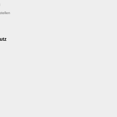
z
tellen
utz