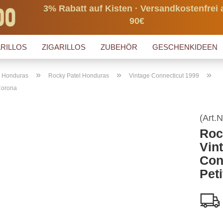
3% Rabatt auf Kisten · Versandkostenfrei 
90€
RILLOS
ZIGARILLOS
ZUBEHÖR
GESCHENKIDEEN
»
»
»
s Honduras
Rocky Patel Honduras
Vintage Connecticut 1999
Corona
(Art.N
Roc
Vin
Con
Pet