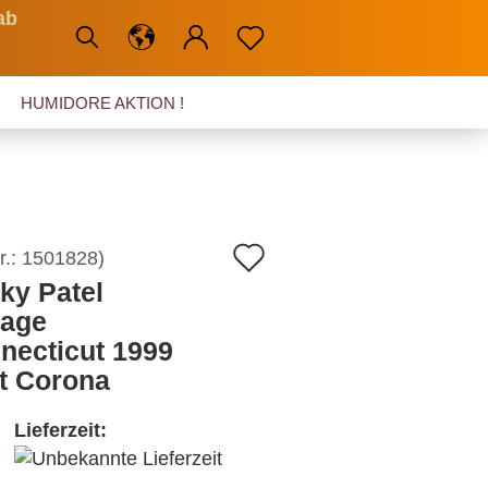
ab
HUMIDORE AKTION !
Auf
r.:
1501828
)
ky Patel
den
tage
Merkzettel
necticut 1999
it Corona
Lieferzeit: