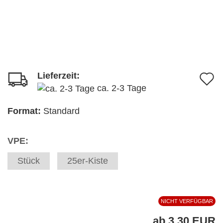
Lieferzeit:
A
ca. 2-3 Tage
d
M
Format:
Standard
VPE:
Stück
25er-Kiste
NICHT VERFÜGBAR
ab 3,30 EUR