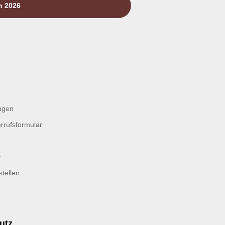
n 2026
ngen
rrufsformular
z
tellen
utz