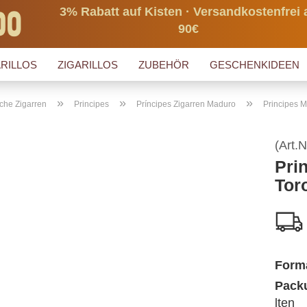
3% Rabatt auf Kisten · Versandkostenfrei 
90€
RILLOS
ZIGARILLOS
ZUBEHÖR
GESCHENKIDEEN
»
»
»
che Zigarren
Principes
Príncipes Zigarren Maduro
Principes 
(Art.N
Pri
Tor
Form
Packu
lten