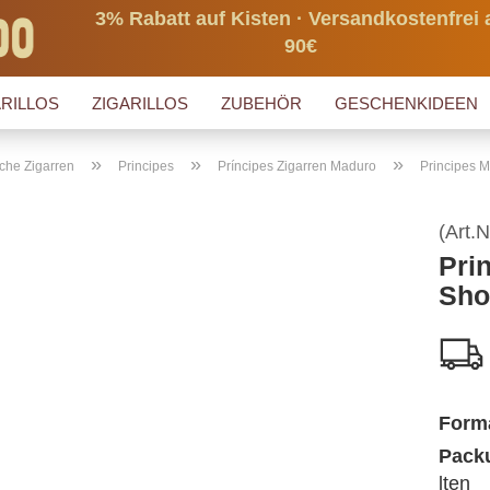
3% Rabatt auf Kisten · Versandkostenfrei 
90€
RILLOS
ZIGARILLOS
ZUBEHÖR
GESCHENKIDEEN
»
»
»
che Zigarren
Principes
Príncipes Zigarren Maduro
Principes 
(Art.N
Pri
Sho
Form
Packu
lten