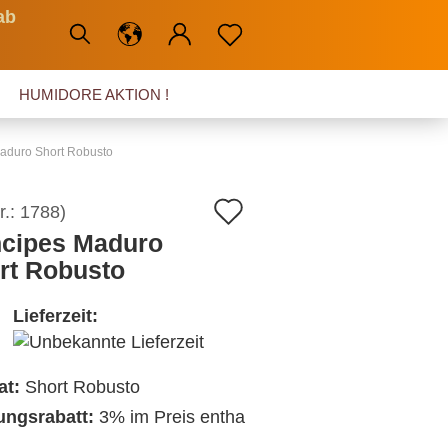
ab
HUMIDORE AKTION !
Maduro Short Robusto
Auf
r.:
1788
)
ncipes Maduro
den
rt Robusto
Merkzettel
Lieferzeit:
at:
Short Robusto
ngsrabatt:
3% im Preis entha