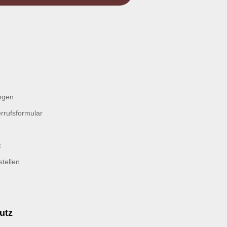
ngen
rrufsformular
z
tellen
utz