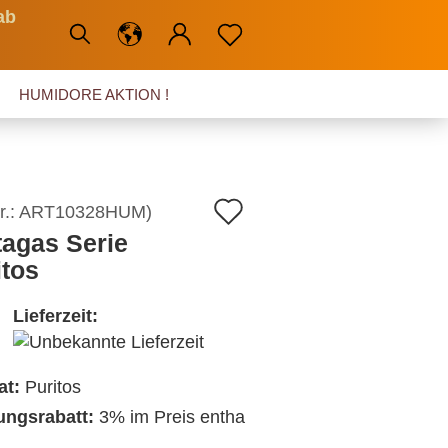
ab
HUMIDORE AKTION !
Auf
r.:
ART10328HUM
)
tagas Serie
den
itos
Merkzettel
Lieferzeit:
at:
Puritos
ngsrabatt:
3% im Preis entha