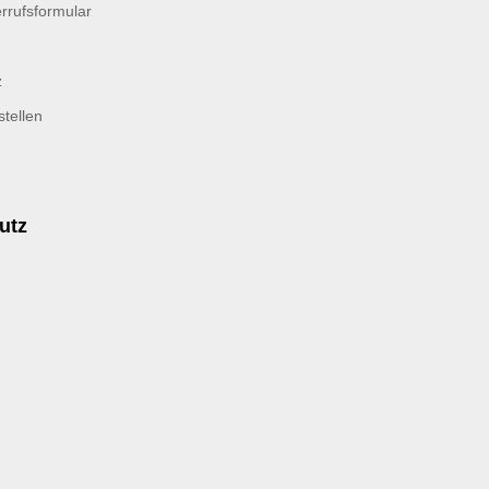
rrufsformular
z
tellen
utz