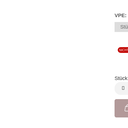
VPE:
Stü
NICH
Stück
Stück