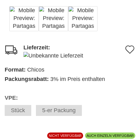
Lieferzeit:
A
d
M
Format:
Chicos
Packungsrabatt:
3% im Preis enthalten
VPE:
Stück
5-er Packung
NICHT VERFÜGBAR
AUCH EINZELN VERFÜGBAR