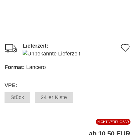
Lieferzeit:
A
d
M
Format:
Lancero
VPE:
Stück
24-er Kiste
NICHT VERFÜGBAR
ab 10,50 EUR