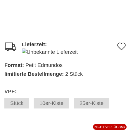
Lieferzeit:
A
d
M
Format:
Petit Edmundos
limitierte Bestellmenge:
2 Stück
VPE:
Stück
10er-Kiste
25er-Kiste
NICHT VERFÜGBAR