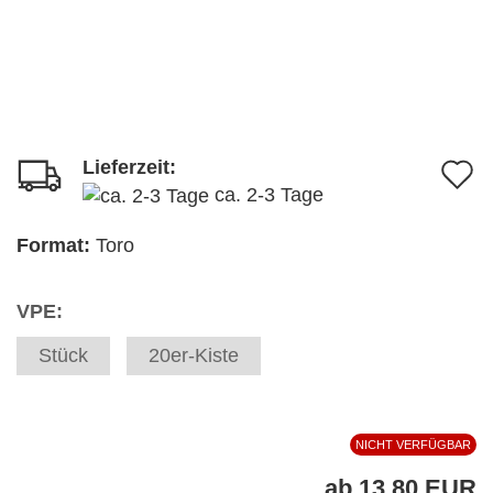
Lieferzeit:
A
ca. 2-3 Tage
d
M
Format:
Toro
VPE:
Stück
20er-Kiste
NICHT VERFÜGBAR
ab 13,80 EUR