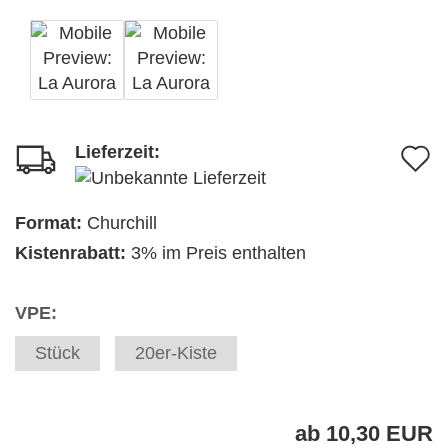
Lieferzeit:
A
d
M
Format:
Churchill
Kistenrabatt:
3% im Preis enthalten
VPE:
Stück
20er-Kiste
ab 10,30 EUR