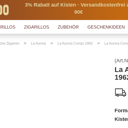
3% Rabatt auf Kisten · Versandkostenfrei 
90€
RILLOS
ZIGARILLOS
ZUBEHÖR
GESCHENKIDEEN
»
»
»
che Zigarren
La Aurora
La Aurora Corojo 1962
La Aurora Coro
(Art.N
La 
196
Form
Kiste