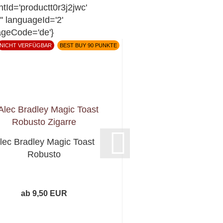
tId='productt0r3j2jwc'
'' languageId='2'
ageCode='de'}
NICHT VERFÜGBAR
BEST BUY 90 PUNKTE
lec Bradley Magic Toast
Robusto
ab 9,50 EUR