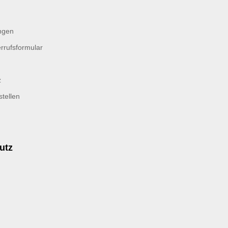
ngen
rrufsformular
z
tellen
utz