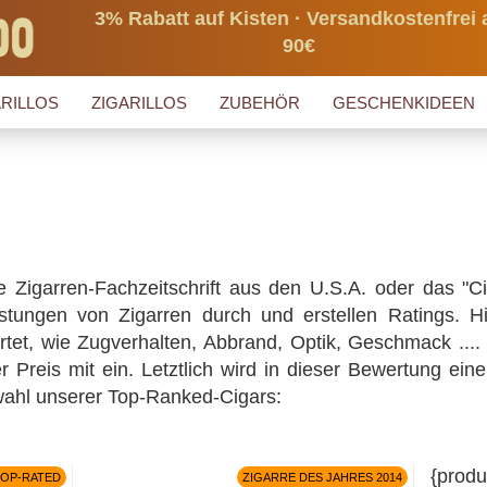
3% Rabatt auf Kisten · Versandkostenfrei 
90€
RILLOS
ZIGARILLOS
ZUBEHÖR
GESCHENKIDEEN
e Zigarren-Fachzeitschrift aus den U.S.A. oder das "C
kostungen von Zigarren durch und erstellen Ratings. H
rtet, wie Zugverhalten, Abbrand, Optik, Geschmack ....
er Preis mit ein. Letztlich wird in dieser Bewertung ein
uswahl unserer Top-Ranked-Cigars:
{produ
TOP-RATED
ZIGARRE DES JAHRES 2014