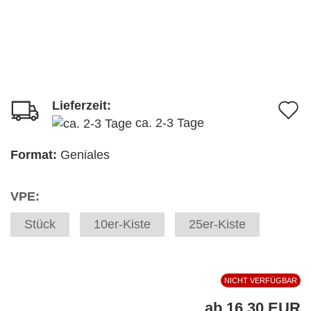
Lieferzeit:
A
ca. 2-3 Tage
d
M
Format:
Geniales
VPE:
Stück
10er-Kiste
25er-Kiste
NICHT VERFÜGBAR
ab 16,30 EUR