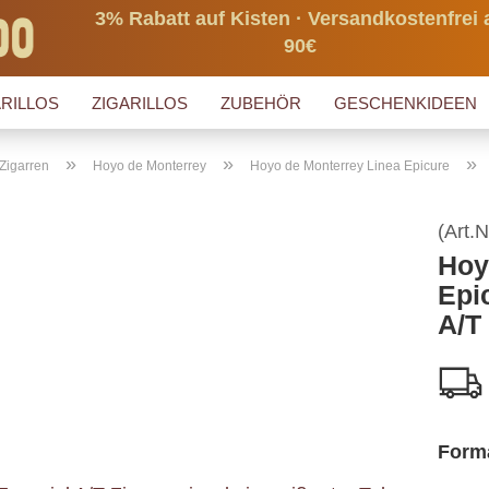
3% Rabatt auf Kisten · Versandkostenfrei 
90€
RILLOS
ZIGARILLOS
ZUBEHÖR
GESCHENKIDEEN
»
»
»
Zigarren
Hoyo de Monterrey
Hoyo de Monterrey Linea Epicure
(Art.N
Hoy
Epi
A/T
Form