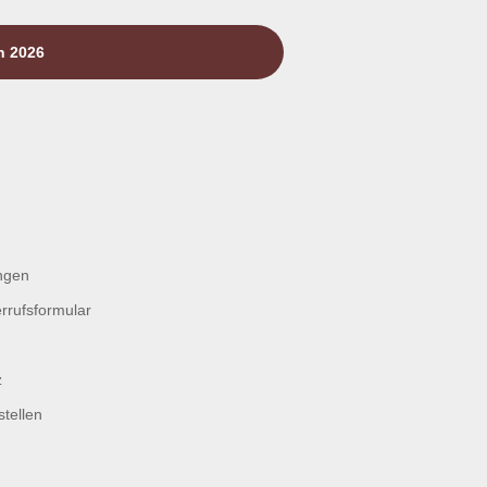
n 2026
ngen
rrufsformular
z
tellen