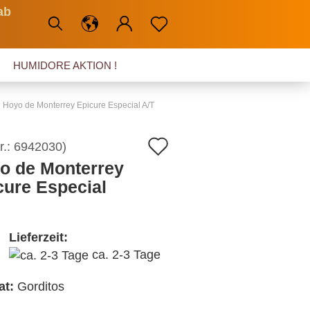
ab
HUMIDORE AKTION !
Hoyo de Monterrey Epicure Especial A/T
Auf
r.:
6942030
)
o de Monterrey
den
cure Especial
Merkzettel
Lieferzeit:
ca. 2-3 Tage
at:
Gorditos