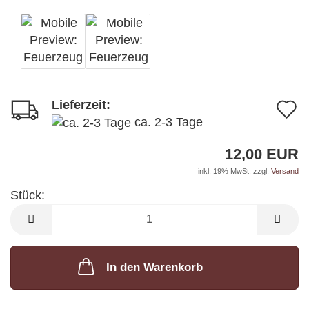
Lieferzeit:
A
ca. 2-3 Tage
d
12,00 EUR
M
inkl. 19% MwSt. zzgl.
Versand
Stück:
Stück
In den Warenkorb