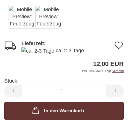
Lieferzeit:
A
ca. 2-3 Tage
d
12,00 EUR
M
inkl. 19% MwSt. zzgl.
Versand
Stück:
Stück
In den Warenkorb