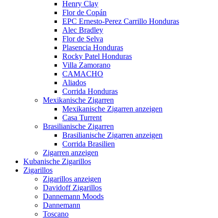
Henry Clay
Flor de Copán
EPC Ernesto-Perez Carrillo Honduras
Alec Bradley
Flor de Selva
Plasencia Honduras
Rocky Patel Honduras
Villa Zamorano
CAMACHO
Aliados
Corrida Honduras
Mexikanische Zigarren
Mexikanische Zigarren anzeigen
Casa Turrent
Brasilianische Zigarren
Brasilianische Zigarren anzeigen
Corrida Brasilien
Zigarren anzeigen
Kubanische Zigarillos
Zigarillos
Zigarillos anzeigen
Davidoff Zigarillos
Dannemann Moods
Dannemann
Toscano