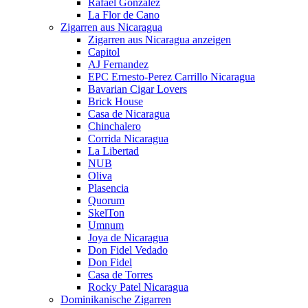
Rafael Gonzalez
La Flor de Cano
Zigarren aus Nicaragua
Zigarren aus Nicaragua anzeigen
Capitol
AJ Fernandez
EPC Ernesto-Perez Carrillo Nicaragua
Bavarian Cigar Lovers
Brick House
Casa de Nicaragua
Chinchalero
Corrida Nicaragua
La Libertad
NUB
Oliva
Plasencia
Quorum
SkelTon
Umnum
Joya de Nicaragua
Don Fidel Vedado
Don Fidel
Casa de Torres
Rocky Patel Nicaragua
Dominikanische Zigarren