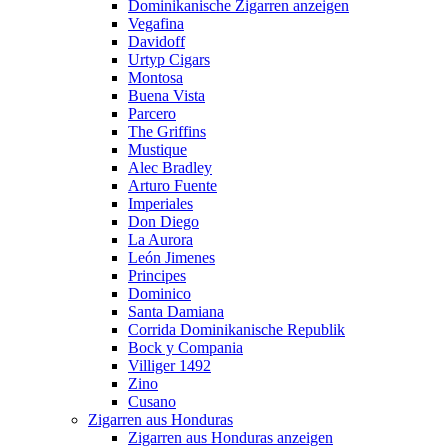
Dominikanische Zigarren anzeigen
Vegafina
Davidoff
Urtyp Cigars
Montosa
Buena Vista
Parcero
The Griffins
Mustique
Alec Bradley
Arturo Fuente
Imperiales
Don Diego
La Aurora
León Jimenes
Principes
Dominico
Santa Damiana
Corrida Dominikanische Republik
Bock y Compania
Villiger 1492
Zino
Cusano
Zigarren aus Honduras
Zigarren aus Honduras anzeigen