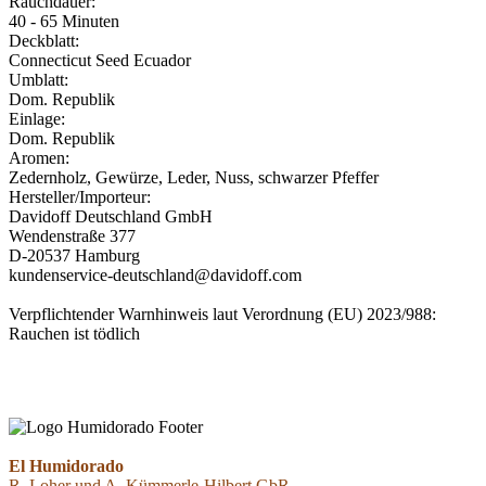
Rauchdauer:
40 - 65 Minuten
Deckblatt:
Connecticut Seed Ecuador
Umblatt:
Dom. Republik
Einlage:
Dom. Republik
Aromen:
Zedernholz, Gewürze, Leder, Nuss, schwarzer Pfeffer
Hersteller/Importeur:
Davidoff Deutschland GmbH
Wendenstraße 377
D-20537 Hamburg
kundenservice-deutschland@davidoff.com
Verpflichtender Warnhinweis laut Verordnung (EU) 2023/988:
Rauchen ist tödlich
EL HUMIDORADO - PUROS PREMIUM - FUMAR ORO - EST. 2021
- Version 2026
El Humidorado
R. Loher und A. Kümmerle-Hilbert GbR