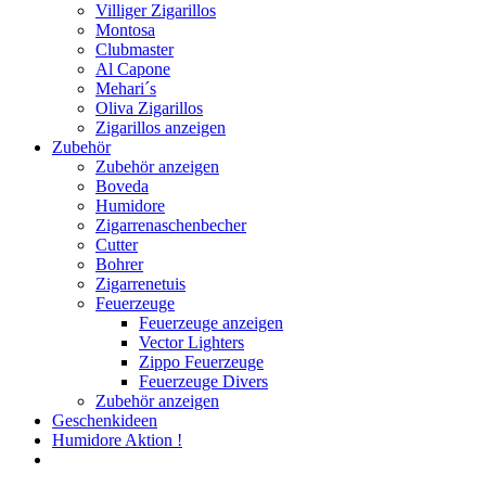
Villiger Zigarillos
Montosa
Clubmaster
Al Capone
Mehari´s
Oliva Zigarillos
Zigarillos anzeigen
Zubehör
Zubehör anzeigen
Boveda
Humidore
Zigarrenaschenbecher
Cutter
Bohrer
Zigarrenetuis
Feuerzeuge
Feuerzeuge anzeigen
Vector Lighters
Zippo Feuerzeuge
Feuerzeuge Divers
Zubehör anzeigen
Geschenkideen
Humidore Aktion !