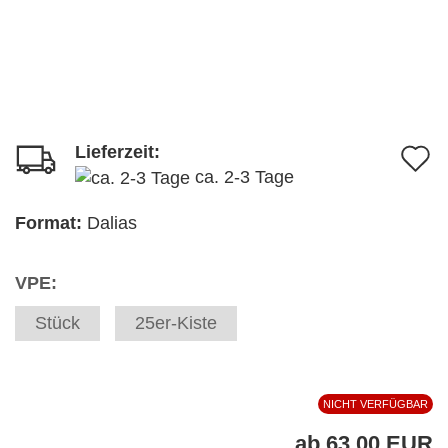
Lieferzeit:
A
ca. 2-3 Tage
d
M
Format:
Dalias
VPE:
Stück
25er-Kiste
NICHT VERFÜGBAR
ab 63,00 EUR