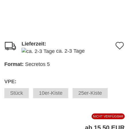
Lieferzeit:
A
ca. 2-3 Tage
d
M
Format:
Secretos 5
VPE:
Stück
10er-Kiste
25er-Kiste
NICHT VERFÜGBAR
ab 15,50 EUR