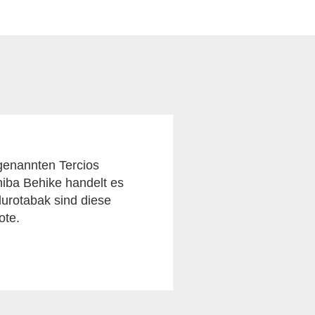
ogenannten Tercios
hiba Behike handelt es
durotabak sind diese
ote.