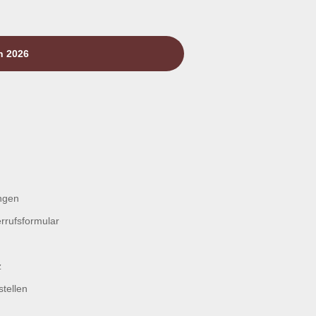
n 2026
ngen
rrufsformular
z
tellen