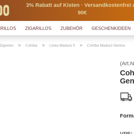
3% Rabatt auf Kisten · Versandkostenfrei 
90€
RILLOS
ZIGARILLOS
ZUBEHÖR
GESCHENKIDEEN
»
»
»
Zigarren
Cohiba
Linea Maduro 5
Cohiba Maduro Genios
(Art.N
Coh
Gen
Form
VPE: