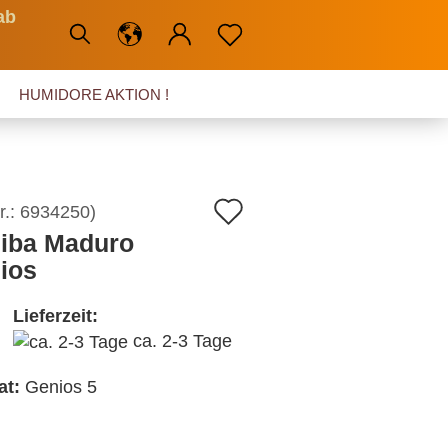
ab
HUMIDORE AKTION !
Auf
r.:
6934250
)
iba Maduro
den
ios
Merkzettel
Lieferzeit:
ca. 2-3 Tage
at:
Genios 5