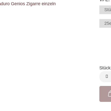
Stü
25e
Stück
Stück