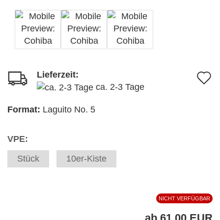
Lieferzeit:
A
ca. 2-3 Tage
d
M
Format:
Laguito No. 5
VPE:
Stück
10er-Kiste
NICHT VERFÜGBAR
ab 61,00 EUR