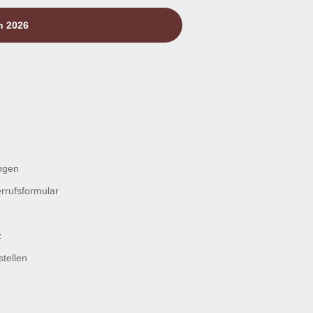
n 2026
ngen
rrufsformular
z
tellen