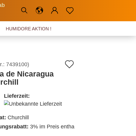
ab
HUMIDORE AKTION !
Auf
r.:
7439100
)
a de Nicaragua
den
rchill
Merkzettel
Lieferzeit:
at:
Churchill
ngsrabatt:
3% im Preis entha