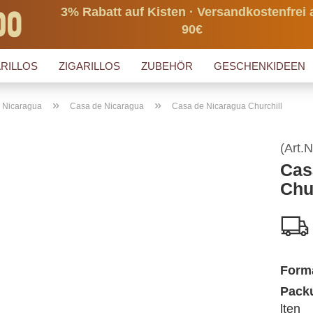
3% Rabatt auf Kisten · Versandkostenfrei 
90€
RILLOS
ZIGARILLOS
ZUBEHÖR
GESCHENKIDEEN
»
»
s Nicaragua
Casa de Nicaragua
Casa de Nicaragua Churchill
(Art.N
Cas
Chu
Form
Packu
lten