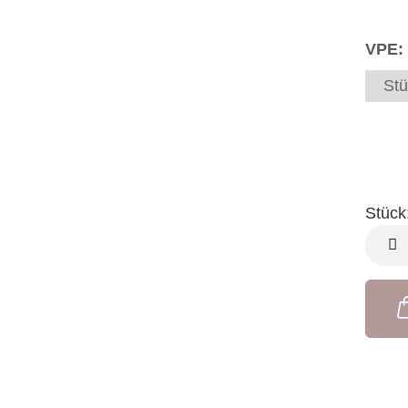
VPE:
Stü
Stück
Stück