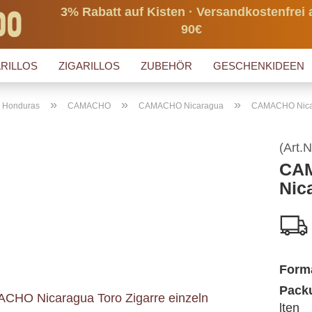
3% Rabatt auf Kisten · Versandkostenfrei 
90€
RILLOS
ZIGARILLOS
ZUBEHÖR
GESCHENKIDEEN
»
»
»
s Honduras
CAMACHO
CAMACHO Nicaragua
CAMACHO Nica
(Art.N
CA
Nic
Form
Packu
lten