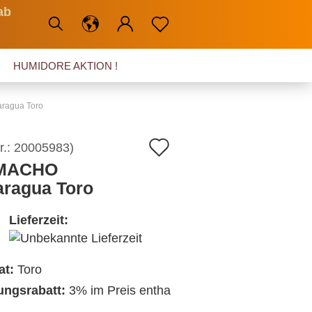
ab
HUMIDORE AKTION !
ragua Toro
Auf
r.:
20005983
)
MACHO
den
aragua Toro
Merkzettel
Lieferzeit:
at:
Toro
ngsrabatt:
3% im Preis entha