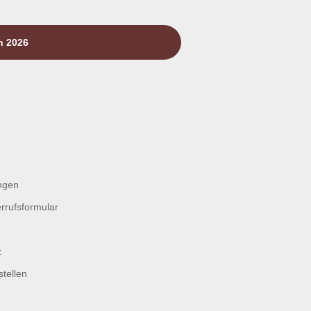
n 2026
ngen
rrufsformular
z
tellen