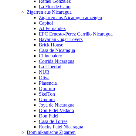
Rafael Gonzalez
La Flor de Cano
Zigarren aus Nicaragua
Zigarren aus Nicaragua anzeigen
Capitol
AJ Fernandez
EPC Ernesto-Perez Carrillo Nicaragua
Bavarian Cigar Lovers
Brick House
Casa de Nicaragua
Chinchalero
Corrida Nicaragua
La Libertad
NUB
Oliva
Plasencia
Quorum
SkelTon
Umnum
Joya de Nicaragua
Don Fidel Vedado
Don Fidel
Casa de Torres
Rocky Patel Nicaragua
Dominikanische Zigarren