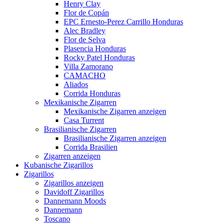
Henry Clay
Flor de Copán
EPC Ernesto-Perez Carrillo Honduras
Alec Bradley
Flor de Selva
Plasencia Honduras
Rocky Patel Honduras
Villa Zamorano
CAMACHO
Aliados
Corrida Honduras
Mexikanische Zigarren
Mexikanische Zigarren anzeigen
Casa Turrent
Brasilianische Zigarren
Brasilianische Zigarren anzeigen
Corrida Brasilien
Zigarren anzeigen
Kubanische Zigarillos
Zigarillos
Zigarillos anzeigen
Davidoff Zigarillos
Dannemann Moods
Dannemann
Toscano