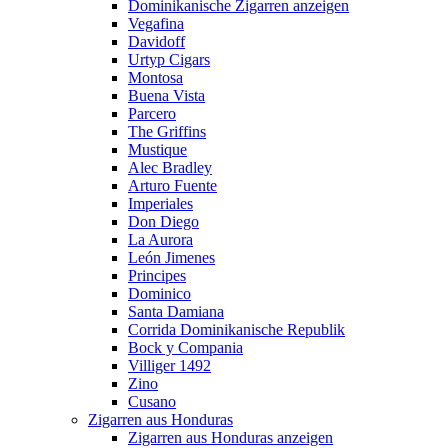
Dominikanische Zigarren anzeigen
Vegafina
Davidoff
Urtyp Cigars
Montosa
Buena Vista
Parcero
The Griffins
Mustique
Alec Bradley
Arturo Fuente
Imperiales
Don Diego
La Aurora
León Jimenes
Principes
Dominico
Santa Damiana
Corrida Dominikanische Republik
Bock y Compania
Villiger 1492
Zino
Cusano
Zigarren aus Honduras
Zigarren aus Honduras anzeigen