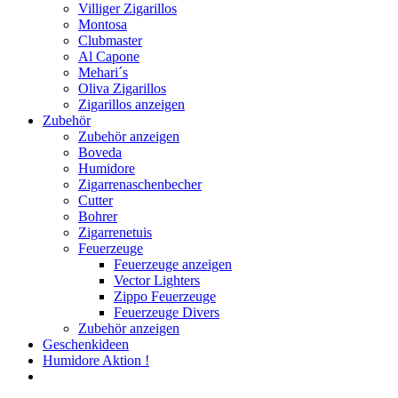
Villiger Zigarillos
Montosa
Clubmaster
Al Capone
Mehari´s
Oliva Zigarillos
Zigarillos anzeigen
Zubehör
Zubehör anzeigen
Boveda
Humidore
Zigarrenaschenbecher
Cutter
Bohrer
Zigarrenetuis
Feuerzeuge
Feuerzeuge anzeigen
Vector Lighters
Zippo Feuerzeuge
Feuerzeuge Divers
Zubehör anzeigen
Geschenkideen
Humidore Aktion !