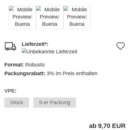
Lieferzeit*:
A
d
M
Format:
Robusto
Packungsrabatt:
3% im Preis enthalten
VPE:
Stück
5-er Packung
ab 9,70 EUR