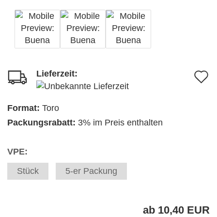
Lieferzeit:
A
d
M
Format:
Toro
Packungsrabatt:
3% im Preis enthalten
VPE:
Stück
5-er Packung
ab 10,40 EUR