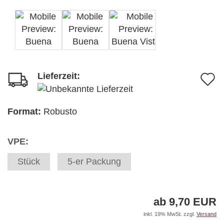
Lieferzeit:
A
d
M
Format:
Robusto
VPE:
Stück
5-er Packung
ab 9,70 EUR
inkl. 19% MwSt. zzgl.
Versand