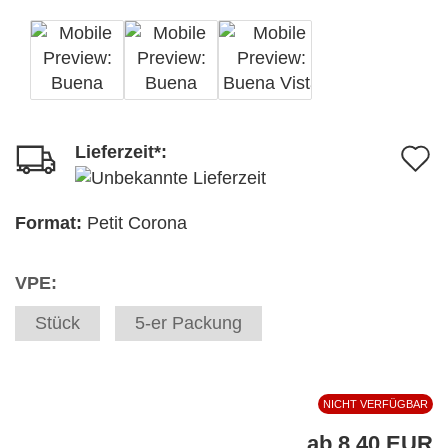
Lieferzeit*:
A
d
M
Format:
Petit Corona
VPE:
Stück
5-er Packung
NICHT VERFÜGBAR
ab 8,40 EUR